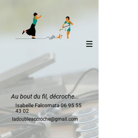
Au bout du fil, décroche...
Isabelle Falcomata
06 95 55
43 02
ladoubleaccroche@gmail.com