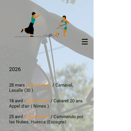
2026
28 mars :
Toile Tissée
/
Carnaval,
Lasalle (30 )
18 avril :
Toile Tissée
/
Cabaret 20 ans
Appel d'air ( Nimes )
25 avril :
Toile Tissée
/
Caminando por
las Nubes, Huesca (Espagne)