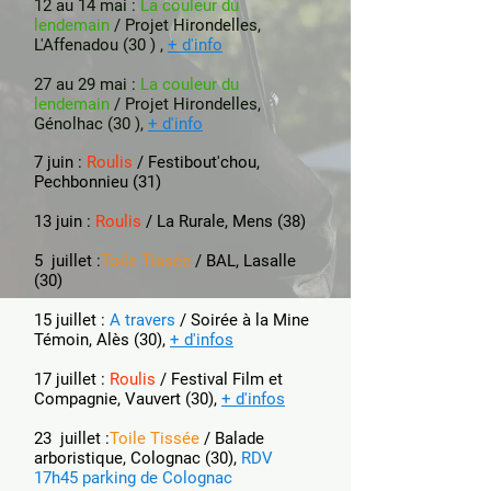
12 au 14 mai :
La couleur du
lendemain
/ Projet Hirondelles,
L'Affenadou (30 ) ,
+ d'info
27 au 29 mai :
La couleur du
lendemain
/ Projet Hirondelles,
Génolhac (30 ),
+ d'info
7 juin :
Roulis
/ Festibout'chou,
Pechbonnieu (31)
13 juin :
Roulis
/ La Rurale, Mens (38)
5 juillet :
Toile Tissée
/ BAL, Lasalle
(
30)
15 juillet :
A travers
/ Soirée à la Mine
Témoin, Alès (30),
+ d'infos
17 juillet :
Roulis
/ Festival Film et
Compagnie, Vauvert (30),
+ d'infos
23 juillet :
Toile Tissée
/ Balade
arboristique, Colognac (
30),
RDV
17h45 parking de Colognac